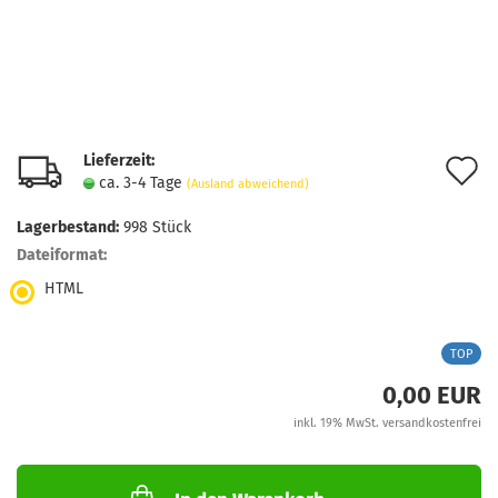
Lieferzeit:
A
ca. 3-4 Tage
(Ausland abweichend)
d
Lagerbestand:
998
Stück
M
Dateiformat:
HTML
TOP
0,00 EUR
inkl. 19% MwSt. versandkostenfrei